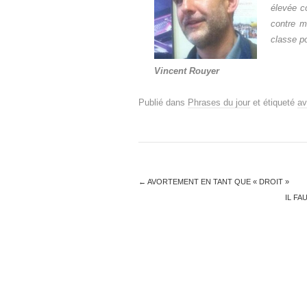
élevée c
contre m
classe po
Vincent Rouyer
Publié dans
Phrases du jour
et étiqueté
av
←
AVORTEMENT EN TANT QUE « DROIT »
IL F