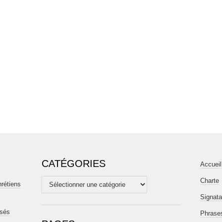
CATÉGORIES
Accueil
Charte
Catégories
hrétiens
Signata
isés
Phrases