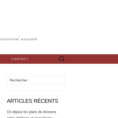
fessionnel assumé.
Rechercher :
S
CONTACT
Rechercher :
ARTICLES RÉCENTS
On déjoue les plans de divisions
entre chrétiens et musulmans