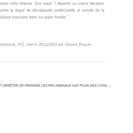
ontre cette infamie. Que seuls 7 députés se soient déclarés
ontre le degré de décrépitude intellectuelle et morale de la
litique française dans sa quasi totalité.”
ortement
,
IVG
,
Veil
le
28/11/2014
par
Vincent Rouyer
.
AUT ARRÊTER DE PRENDRE LES PRO-MARIAGE GAY POUR DES CONS
→