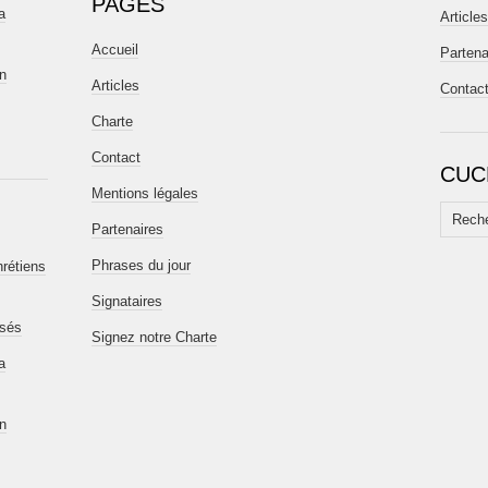
PAGES
a
Articles
Accueil
Partena
en
Articles
Contac
Charte
Contact
CUC
Mentions légales
Recherc
Partenaires
Phrases du jour
hrétiens
Signataires
isés
Signez notre Charte
a
en