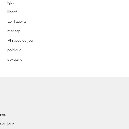
lgbt
liberté
Loi Taubira
mariage
Phrases du jour
politique
sexualité
ires
 du jour