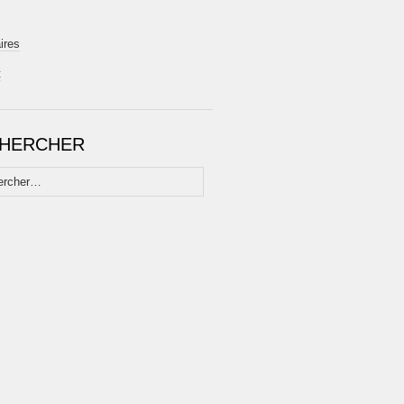
ires
t
HERCHER
her :