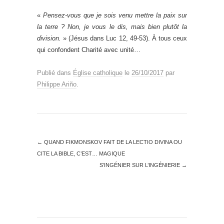
«
Pensez-vous que je sois venu mettre la paix sur
la terre ? Non, je vous le dis, mais bien plutôt la
division.
» (Jésus dans Luc 12, 49-53). À tous ceux
qui confondent Charité avec unité…
Publié dans
Église catholique
le
26/10/2017
par
Philippe Ariño
.
←
QUAND FIKMONSKOV FAIT DE LA LECTIO DIVINA OU
CITE LA BIBLE, C’EST… MAGIQUE
S’INGÉNIER SUR L’INGÉNIERIE
→