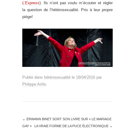
L’Express
). Ils n’ont pas voulu m’écouter et régler
la question de l’hétérosexualité. Pris à leur propre
piège!
Publié dans
hétérosexualité
le
18/04/2016
par
Philippe Ariño
.
←
ERWANN BINET SORT SON LIVRE SUR « LE MARIAGE
GAY »
LA VRAIE FORME DE LA PUCE ÉLECTRONIQUE
→