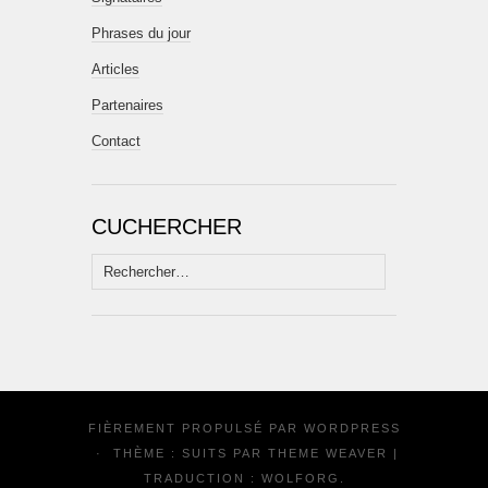
Phrases du jour
Articles
Partenaires
Contact
CUCHERCHER
Rechercher :
FIÈREMENT PROPULSÉ PAR
WORDPRESS
·
THÈME : SUITS PAR
THEME WEAVER
|
TRADUCTION :
WOLFORG
.