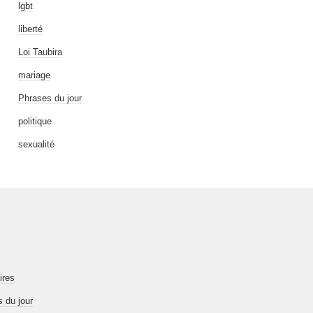
lgbt
liberté
Loi Taubira
mariage
Phrases du jour
politique
sexualité
ires
 du jour