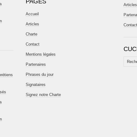
PAGES
a
Articles
Accueil
Partena
en
Articles
Contac
Charte
Contact
CUC
Mentions légales
Recherc
Partenaires
Phrases du jour
hrétiens
Signataires
isés
Signez notre Charte
a
en