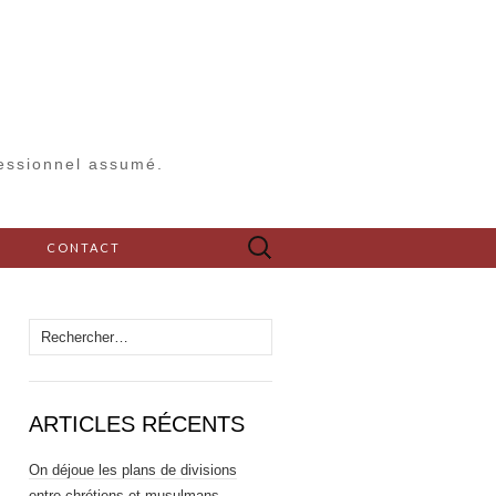
fessionnel assumé.
Rechercher :
S
CONTACT
Rechercher :
ARTICLES RÉCENTS
On déjoue les plans de divisions
entre chrétiens et musulmans