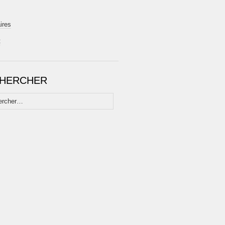
ires
t
HERCHER
her :