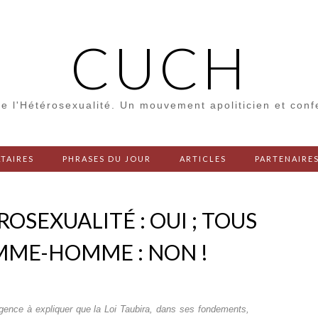
CUCH
e l'Hétérosexualité. Un mouvement apoliticien et con
TAIRES
PHRASES DU JOUR
ARTICLES
PARTENAIRE
OSEXUALITÉ : OUI ; TOUS
MME-HOMME : NON !
urgence à expliquer que la
Loi Taubira
, dans ses fondements,