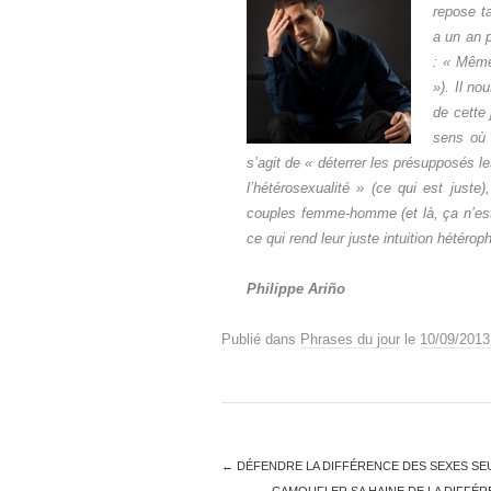
repose ta
a un an p
: «
Mêmes
»). Il no
de cette 
sens où 
s’agit de «
déterrer les présupposés le
l’hétérosexualité
» (ce qui est juste)
couples femme-homme (et là, ça n’est p
ce qui rend leur juste intuition hétér
Philippe Ariño
Publié dans
Phrases du jour
le
10/09/2013
←
DÉFENDRE LA DIFFÉRENCE DES SEXES SEULE