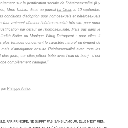
citement sur la justification sociale de l’hétérosexualité (il y
ile, Mme Taubira disait au journal
La Croix
, le 10 septembre
 conditions d’adoption pour homosexuels et hétérosexuels
us faut vraiment déminer l’hétérosexualité très vite pour sortir
justification par défaut de l’homosexualité. Mais pas dans le
Judith Butler ou Monique Wittig l’attaquent : pour elles, il
s plus tenaces concernant le caractère naturel ou évident de
, mais d’amalgamer ensuite l’hétérosexualité avec tous les
lus juste, car elles jettent bébé avec l’eau du bain) ; c’est
ophobe complètement caduque.”
par
Philippe Ariño
.
, PAR PRINCIPE, NE SUFFIT PAS. SANS L’AMOUR, ELLE N’EST RIEN.