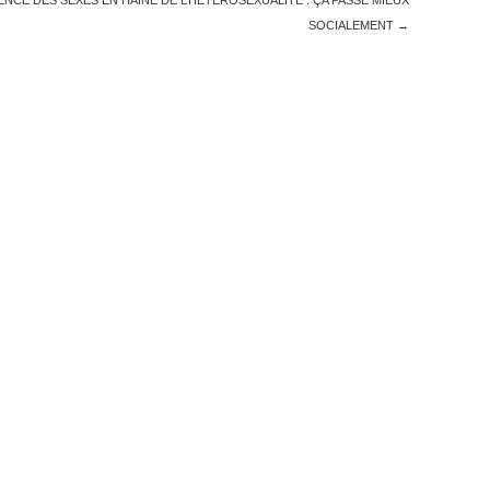
NCE DES SEXES EN HAINE DE L’HÉTÉROSEXUALITÉ : ÇA PASSE MIEUX
SOCIALEMENT
→