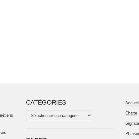
CATÉGORIES
Accueil
Charte
Catégories
hrétiens
Signata
isés
Phrases