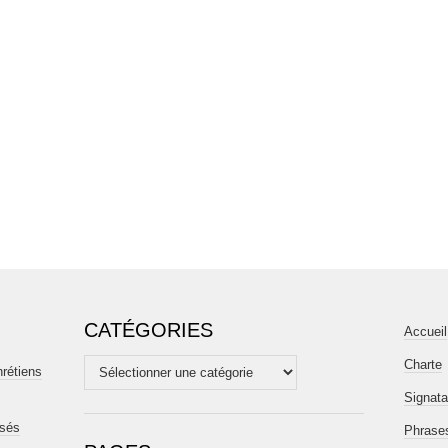
CATÉGORIES
Accueil
Charte
Catégories
hrétiens
Signata
isés
Phrases