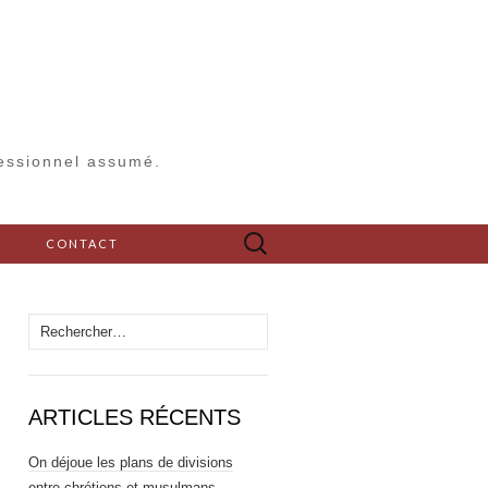
fessionnel assumé.
Rechercher :
S
CONTACT
Rechercher :
ARTICLES RÉCENTS
On déjoue les plans de divisions
entre chrétiens et musulmans