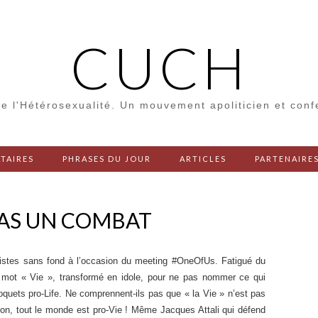
CUCH
e l'Hétérosexualité. Un mouvement apoliticien et con
TAIRES
PHRASES DU JOUR
ARTICLES
PARTENAIRE
 PAS UN COMBAT
listes sans fond à l’occasion du meeting ‪#‎OneOfUs‬. Fatigué du
e mot « Vie », transformé en idole, pour ne pas nommer ce qui
rroquets pro-Life. Ne comprennent-ils pas que « la Vie » n’est pas
non, tout le monde est pro-Vie ! Même Jacques Attali qui défend