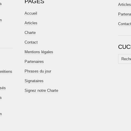
PAGES
a
Articles
Accueil
Partena
en
Articles
Contac
Charte
Contact
CUC
Mentions légales
Recherc
Partenaires
Phrases du jour
hrétiens
Signataires
isés
Signez notre Charte
a
en