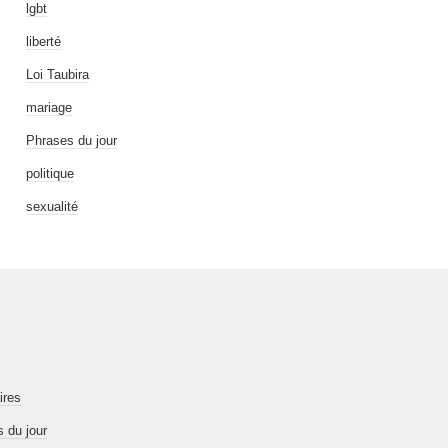
lgbt
liberté
Loi Taubira
mariage
Phrases du jour
politique
sexualité
ires
 du jour