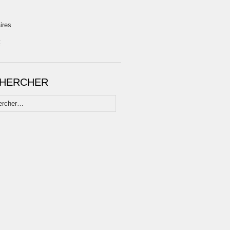
ires
t
HERCHER
her :