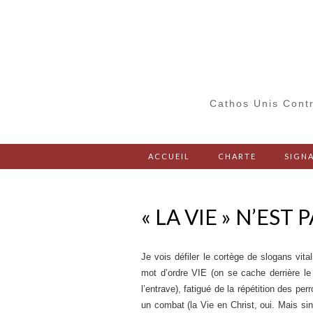
Cathos Unis Contr
ACCUEIL
CHARTE
SIGNA
« LA VIE » N’EST
Je vois défiler le cortège de slogans vita
mot d’ordre VIE (on se cache derrière l
l’entrave), fatigué de la répétition des pe
un combat (la Vie en Christ, oui. Mais si