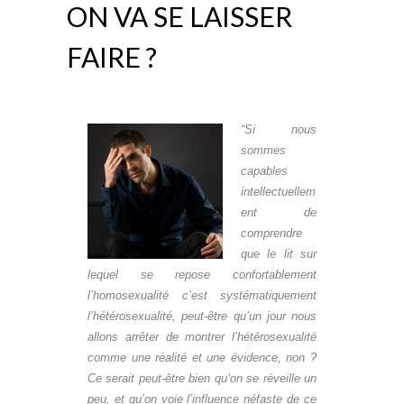
ON VA SE LAISSER
FAIRE ?
“Si nous
sommes
capables
intellectuellem
ent de
comprendre
que le lit sur
lequel se repose confortablement
l’homosexualité c’est systématiquement
l’hétérosexualité, peut-être qu’un jour nous
allons arrêter de montrer l’hétérosexualité
comme une réalité et une évidence, non ?
Ce serait peut-être bien qu’on se réveille un
peu, et qu’on voie l’influence néfaste de ce