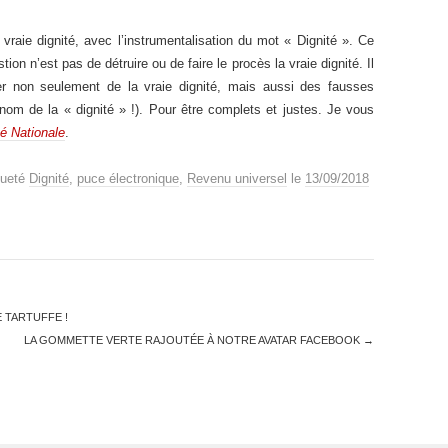
 vraie dignité, avec l’instrumentalisation du mot « Dignité ». Ce
on n’est pas de détruire ou de faire le procès la vraie dignité. Il
rler non seulement de la vraie dignité, mais aussi des fausses
 nom de la « dignité » !). Pour être complets et justes. Je vous
té Nationale
.
queté
Dignité
,
puce électronique
,
Revenu universel
le
13/09/2018
 TARTUFFE !
LA GOMMETTE VERTE RAJOUTÉE À NOTRE AVATAR FACEBOOK
→