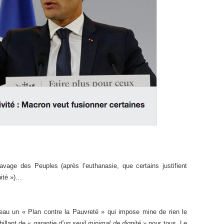
lavage des Peuples (après l’euthanasie, que certains justifient
nité »)…
au un « Plan contre la Pauvreté » qui impose mine de rien le
billant de «
garantie d’un seuil minimal de dignité
» pour tous. Le