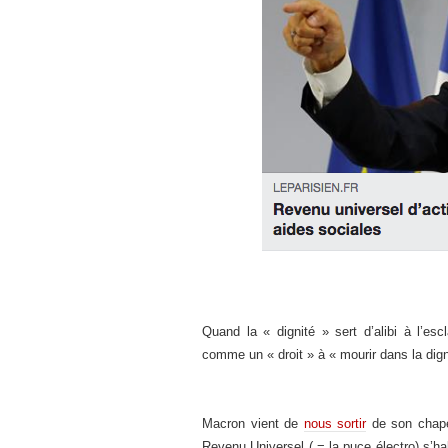
Quand la « dignité » sert d’alibi à l’esc
comme un « droit » à « mourir dans la dig
Macron vient de
nous sortir
de son chape
Revenu Universel ( = la puce électro) s’ha