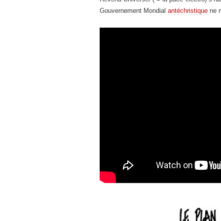
Gouvernement Mondial
antéchristique
ne m