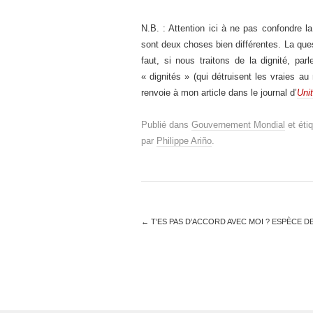
N.B. : Attention ici à ne pas confondre la
sont deux choses bien différentes. La questi
faut, si nous traitons de la dignité, pa
« dignités » (qui détruisent les vraies au
renvoie à mon article dans le journal d’
Uni
Publié dans
Gouvernement Mondial
et éti
par
Philippe Ariño
.
←
T’ES PAS D’ACCORD AVEC MOI ? ESPÈCE DE