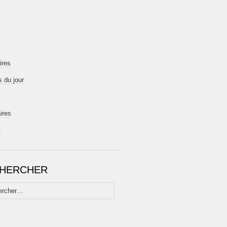
ires
 du jour
ires
t
HERCHER
her :