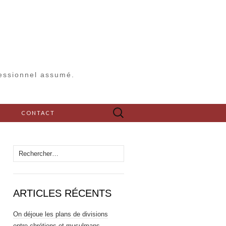
fessionnel assumé.
Rechercher :
S
CONTACT
Rechercher :
ARTICLES RÉCENTS
On déjoue les plans de divisions
entre chrétiens et musulmans