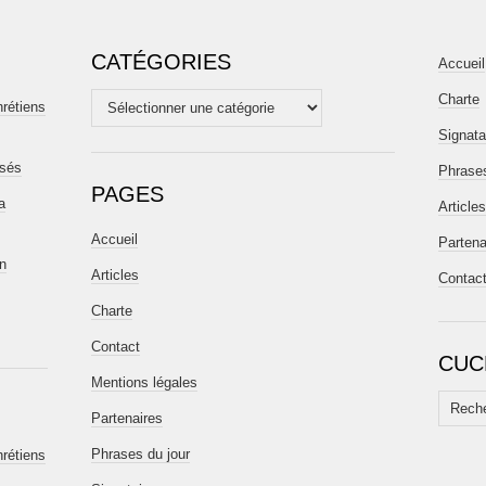
CATÉGORIES
Accueil
Charte
Catégories
hrétiens
Signata
isés
Phrases
PAGES
a
Articles
Accueil
Partena
en
Articles
Contac
Charte
Contact
CUC
Mentions légales
Recherc
Partenaires
Phrases du jour
hrétiens