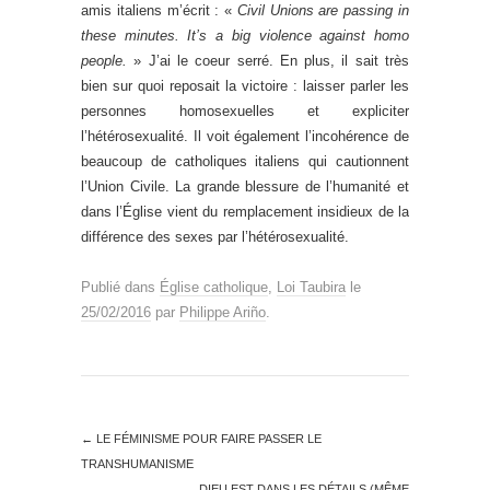
amis italiens m’écrit : «
Civil Unions are passing in
these minutes. It’s a big violence against homo
people.
» J’ai le coeur serré. En plus, il sait très
bien sur quoi reposait la victoire : laisser parler les
personnes homosexuelles et expliciter
l’hétérosexualité. Il voit également l’incohérence de
beaucoup de catholiques italiens qui cautionnent
l’Union Civile. La grande blessure de l’humanité et
dans l’Église vient du remplacement insidieux de la
différence des sexes par l’hétérosexualité.
Publié dans
Église catholique
,
Loi Taubira
le
25/02/2016
par
Philippe Ariño
.
←
LE FÉMINISME POUR FAIRE PASSER LE
TRANSHUMANISME
DIEU EST DANS LES DÉTAILS (MÊME