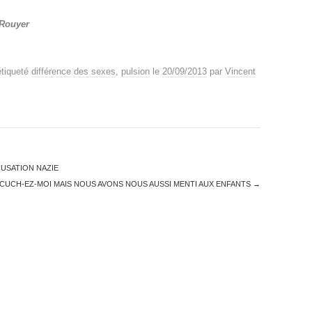
 Rouyer
étiqueté
différence des sexes
,
pulsion
le
20/09/2013
par
Vincent
USATION NAZIE
-CUCH-EZ-MOI MAIS NOUS AVONS NOUS AUSSI MENTI AUX ENFANTS
→