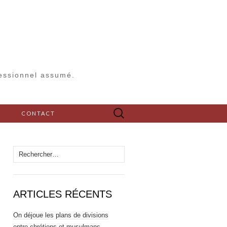
fessionnel assumé.
Rechercher :
S
CONTACT
Rechercher :
ARTICLES RÉCENTS
On déjoue les plans de divisions
entre chrétiens et musulmans