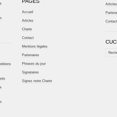
PAGES
a
Articles
Accueil
Partena
en
Articles
Contac
Charte
Contact
CUC
Mentions légales
Recherc
Partenaires
Phrases du jour
hrétiens
Signataires
isés
Signez notre Charte
a
en