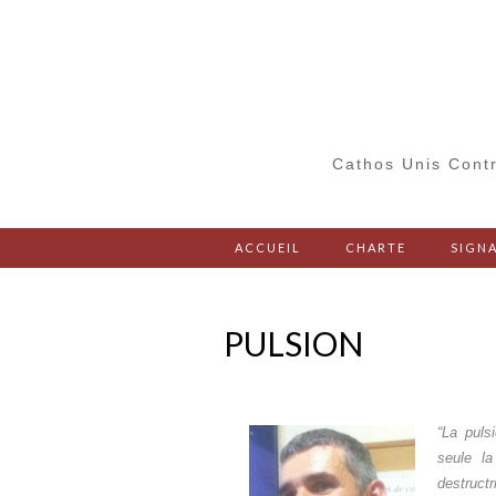
Cathos Unis Contr
ACCUEIL
CHARTE
SIGNA
PULSION
“La puls
seule la
destructr