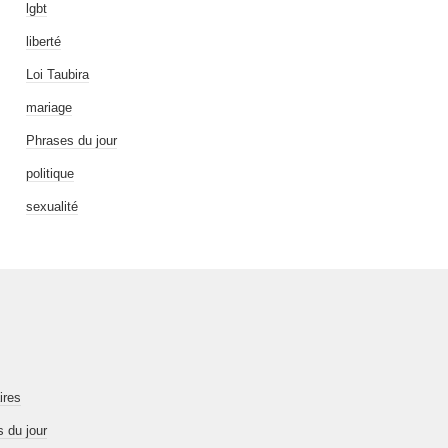
lgbt
liberté
Loi Taubira
mariage
Phrases du jour
politique
sexualité
ires
 du jour