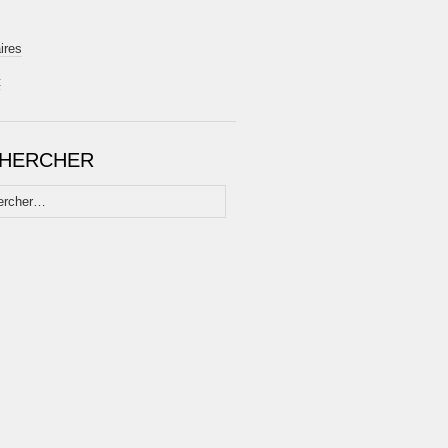
ires
t
HERCHER
her :