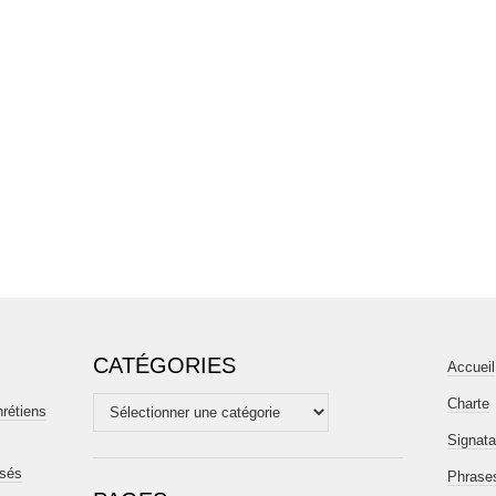
CATÉGORIES
Accueil
Charte
Catégories
hrétiens
Signata
isés
Phrases