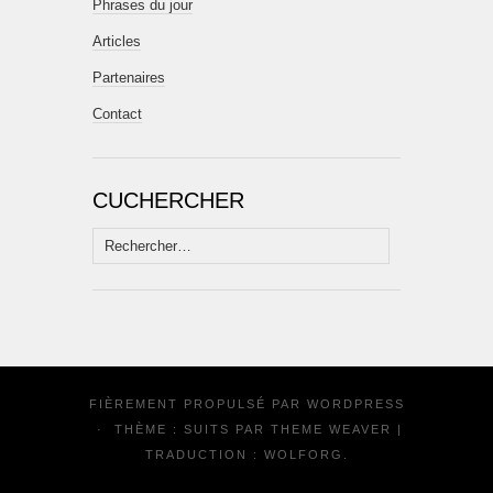
Phrases du jour
Articles
Partenaires
Contact
CUCHERCHER
Rechercher :
FIÈREMENT PROPULSÉ PAR
WORDPRESS
·
THÈME : SUITS PAR
THEME WEAVER
|
TRADUCTION :
WOLFORG
.