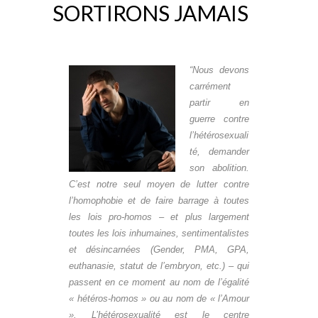
SORTIRONS JAMAIS
“Nous devons
carrément
partir en
guerre contre
l’hétérosexuali
té, demander
son abolition.
C’est notre seul moyen de lutter contre
l’homophobie et de faire barrage à toutes
les lois pro-homos – et plus largement
toutes les lois inhumaines, sentimentalistes
et désincarnées (Gender, PMA, GPA,
euthanasie, statut de l’embryon, etc.) – qui
passent en ce moment au nom de l’égalité
« hétéros-homos » ou au nom de « l’Amour
». L’hétérosexualité est le centre