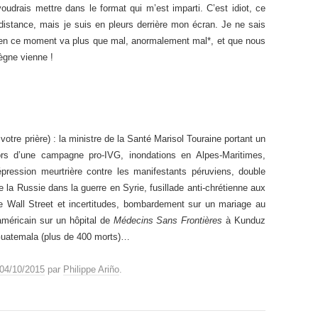
udrais mettre dans le format qui m’est imparti. C’est idiot, ce
istance, mais je suis en pleurs derrière mon écran. Je ne sais
en ce moment va plus que mal, anormalement mal*, et que nous
ègne vienne !
 votre prière) : la ministre de la Santé Marisol Touraine portant un
rs d’une campagne pro-IVG, inondations en Alpes-Maritimes,
pression meurtrière contre les manifestants péruviens, double
la Russie dans la guerre en Syrie, fusillade anti-chrétienne aux
e Wall Street et incertitudes, bombardement sur un mariage au
méricain sur un hôpital de
Médecins Sans Frontières
à Kunduz
 Guatemala (plus de 400 morts)…
04/10/2015
par
Philippe Ariño
.