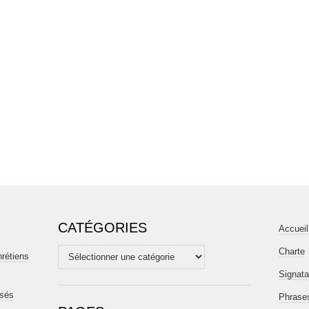
CATÉGORIES
Accueil
Charte
Catégories
hrétiens
Signata
isés
Phrases