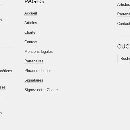
PAGES
a
Articles
Accueil
Partena
en
Articles
Contac
Charte
Contact
CUC
Mentions légales
Recherc
Partenaires
Phrases du jour
hrétiens
Signataires
isés
Signez notre Charte
a
en