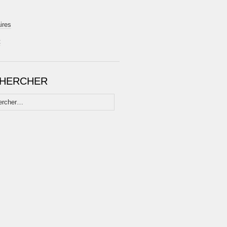
ires
t
HERCHER
her :