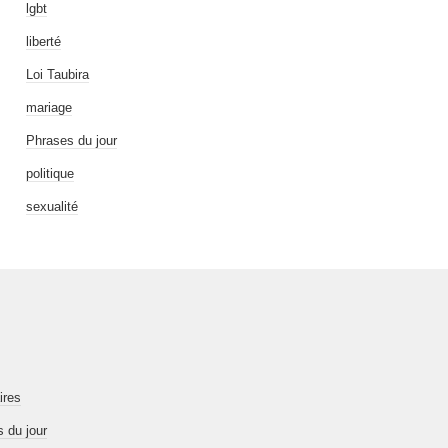
lgbt
liberté
Loi Taubira
mariage
Phrases du jour
politique
sexualité
ires
 du jour