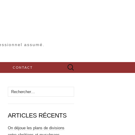
fessionnel assumé.
Rechercher :
S
CONTACT
Rechercher :
ARTICLES RÉCENTS
On déjoue les plans de divisions
entre chrétiens et musulmans