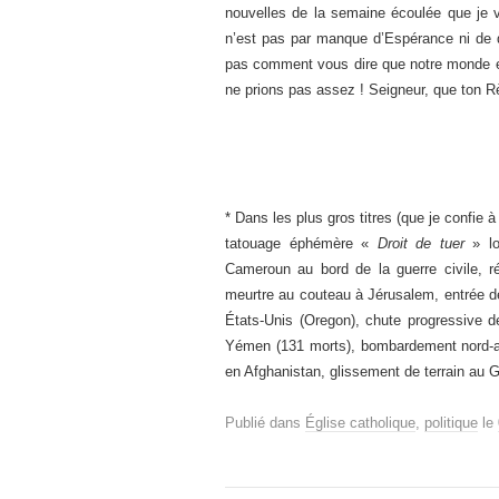
nouvelles de la semaine écoulée que je vo
n’est pas par manque d’Espérance ni de d
pas comment vous dire que notre monde 
ne prions pas assez ! Seigneur, que ton R
* Dans les plus gros titres (que je confie à
tatouage éphémère «
Droit de tuer
» lo
Cameroun au bord de la guerre civile, ré
meurtre au couteau à Jérusalem, entrée de 
États-Unis (Oregon), chute progressive d
Yémen (131 morts), bombardement nord-a
en Afghanistan, glissement de terrain au
Publié dans
Église catholique
,
politique
le