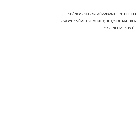
←
LA DÉNONCIATION MÉPRISANTE DE L’HÉTÉR
CROYEZ SÉRIEUSEMENT QUE ÇA ME FAIT PLAI
CAZENEUVE AUX ÉT