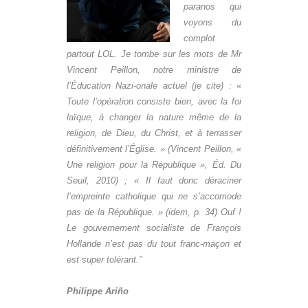
paranos qui
voyons du
complot
partout LOL. Je tombe sur les mots de Mr
Vincent Peillon, notre ministre de
l’Éducation Nazi-onale actuel (je cite) : «
Toute l’opération consiste bien, avec la foi
laïque, à changer la nature même de la
religion, de Dieu, du Christ, et à terrasser
définitivement l’Église. » (Vincent Peillon, «
Une religion pour la République », Éd. Du
Seuil, 2010) ; « Il faut donc déraciner
l’empreinte catholique qui ne s’accomode
pas de la République. » (idem, p. 34) Ouf !
Le gouvernement socialiste de François
Hollande n’est pas du tout franc-maçon et
est super tolérant.”
Philippe Ariño