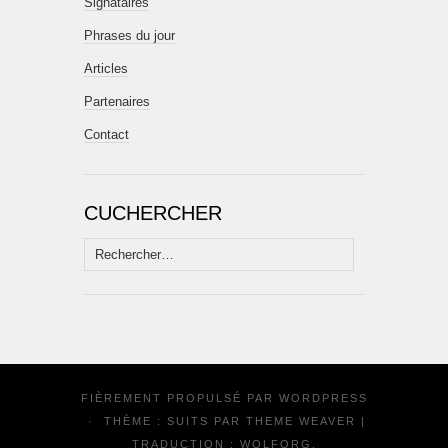
Signataires
Phrases du jour
Articles
Partenaires
Contact
CUCHERCHER
Rechercher :
FIÈREMENT PROPULSÉ PAR
WORDPRESS
·
THÈME : SUITS PAR
THEME WEAVER
|
TRADUCTION :
WOLFORG
.