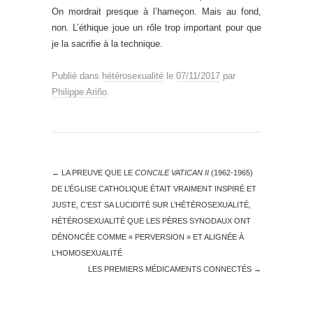
On mordrait presque à l’hameçon. Mais au fond,
non. L’éthique joue un rôle trop important pour que
je la sacrifie à la technique.
Publié dans
hétérosexualité
le
07/11/2017
par
Philippe Ariño
.
←
LA PREUVE QUE LE
CONCILE VATICAN II
(1962-1965)
DE L’ÉGLISE CATHOLIQUE ÉTAIT VRAIMENT INSPIRÉ ET
JUSTE, C’EST SA LUCIDITÉ SUR L’HÉTÉROSEXUALITÉ,
HÉTÉROSEXUALITÉ QUE LES PÈRES SYNODAUX ONT
DÉNONCÉE COMME « PERVERSION » ET ALIGNÉE À
L’HOMOSEXUALITÉ
LES PREMIERS MÉDICAMENTS CONNECTÉS
→