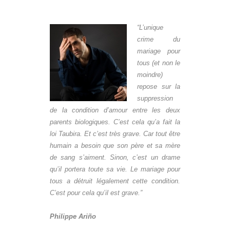
“L’unique
crime du
mariage pour
tous (et non le
moindre)
repose sur la
suppression
de la condition d’amour entre les deux
parents biologiques. C’est cela qu’a fait la
loi Taubira. Et c’est très grave. Car tout être
humain a besoin que son père et sa mère
de sang s’aiment. Sinon, c’est un drame
qu’il portera toute sa vie. Le mariage pour
tous a détruit légalement cette condition.
C’est pour cela qu’il est grave.”
Philippe Ariño