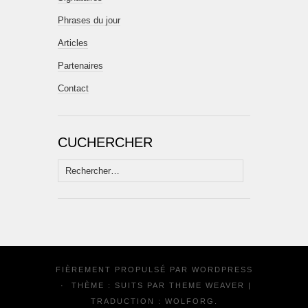
Phrases du jour
Articles
Partenaires
Contact
CUCHERCHER
Rechercher :
FIÈREMENT PROPULSÉ PAR
WORDPRESS
·
THÈME : SUITS PAR
THEME WEAVER
|
TRADUCTION :
WOLFORG
.