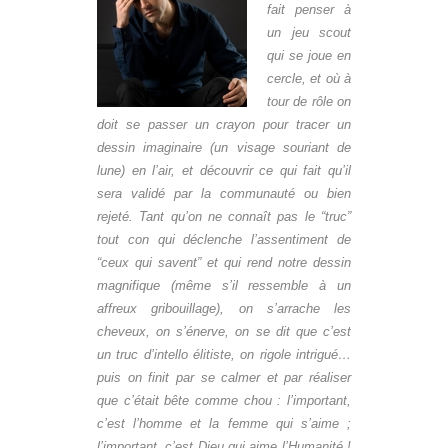
fait penser à
un jeu scout
qui se joue en
cercle, et où à
tour de rôle on
doit se passer un crayon pour tracer un
dessin imaginaire (un visage souriant de
lune) en l’air, et découvrir ce qui fait qu’il
sera validé par la communauté ou bien
rejeté. Tant qu’on ne connaît pas le “truc”
tout con qui déclenche l’assentiment de
“ceux qui savent” et qui rend notre dessin
magnifique (même s’il ressemble à un
affreux gribouillage), on s’arrache les
cheveux, on s’énerve, on se dit que c’est
un truc d’intello élitiste, on rigole intrigué…
puis on finit par se calmer et par réaliser
que c’était bête comme chou : l’important,
c’est l’homme et la femme qui s’aime ;
l’important, c’est Dieu qui aime l’Humanité !