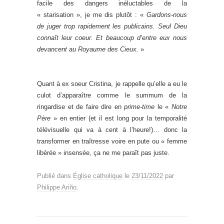
facile des dangers inéluctables de la
« starisation », je me dis plutôt : «
Gardons-nous
de juger trop rapidement les publicains. Seul Dieu
connaît leur coeur. Et beaucoup d’entre eux nous
devancent au Royaume des Cieux.
»
Quant à ex soeur Cristina, je rappelle qu’elle a eu le
culot d’apparaître comme le summum de la
ringardise et de faire dire en
prime-time
le «
Notre
Père
» en entier (et il est long pour la temporalité
télévisuelle qui va à cent à l’heure!)… donc la
transformer en traîtresse voire en pute ou « femme
libérée » insensée, ça ne me paraît pas juste.
Publié dans
Église catholique
le
23/11/2022
par
Philippe Ariño
.