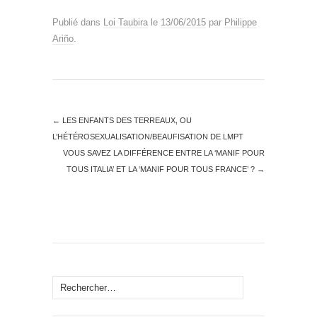
Publié dans
Loi Taubira
le
13/06/2015
par
Philippe
Ariño
.
←
LES ENFANTS DES TERREAUX, OU
L’HÉTÉROSEXUALISATION/BEAUFISATION DE LMPT
VOUS SAVEZ LA DIFFÉRENCE ENTRE LA ‘MANIF POUR
TOUS ITALIA’ ET LA ‘MANIF POUR TOUS FRANCE’ ?
→
Rechercher :