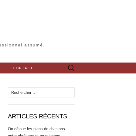
fessionnel assumé.
Rechercher :
S
CONTACT
Rechercher :
ARTICLES RÉCENTS
On déjoue les plans de divisions
entre chrétiens et musulmans