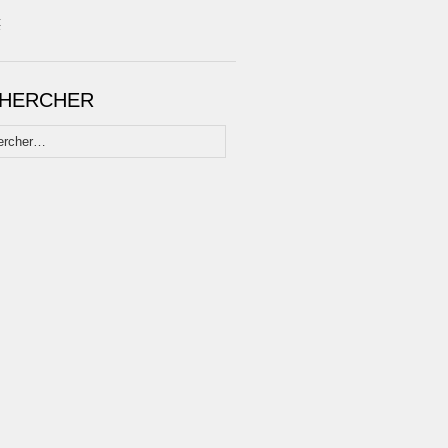
t
HERCHER
her :