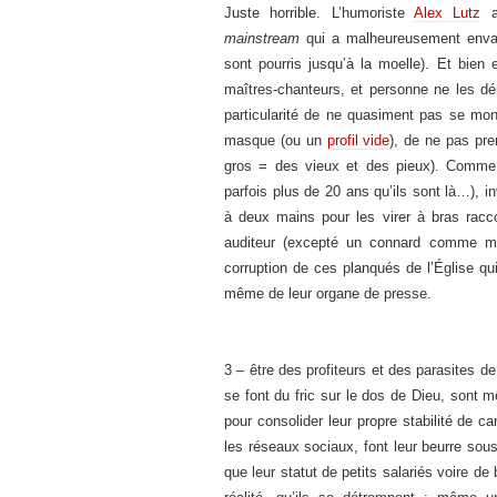
Juste horrible. L’humoriste
Alex Lutz
a 
mainstream
qui a malheureusement envahi
sont pourris jusqu’à la moelle). Et bien
maîtres-chanteurs, et personne ne les dé
particularité de ne quasiment pas se mont
masque (ou un
profil vide
), de ne pas pre
gros = des vieux et des pieux). Comme ç
parfois plus de 20 ans qu’ils sont là…), 
à deux mains pour les virer à bras racc
auditeur (excepté un connard comme moi
corruption de ces planqués de l’Église qui
même de leur organe de presse.
3 – être des profiteurs et des parasites d
se font du fric sur le dos de Dieu, sont 
pour consolider leur propre stabilité de c
les réseaux sociaux, font leur beurre sous 
que leur statut de petits salariés voire