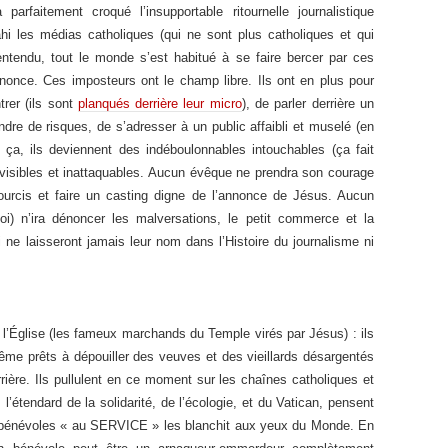
parfaitement croqué l’insupportable ritournelle journalistique
 les médias catholiques (qui ne sont plus catholiques et qui
 entendu, tout le monde s’est habitué à se faire bercer par ces
nonce. Ces imposteurs ont le champ libre. Ils ont en plus pour
rer (ils sont
planqués derrière leur micro
), de parler derrière un
ndre de risques, de s’adresser à un public affaibli et muselé (en
a, ils deviennent des indéboulonnables intouchables (ça fait
invisibles et inattaquables. Aucun évêque ne prendra son courage
ourcis et faire un casting digne de l’annonce de Jésus. Aucun
) n’ira dénoncer les malversations, le petit commerce et la
 ne laisseront jamais leur nom dans l’Histoire du journalisme ni
e l’Église (les fameux marchands du Temple virés par Jésus) : ils
même prêts à dépouiller des veuves et des vieillards désargentés
arrière. Ils pullulent en ce moment sur les chaînes catholiques et
l’étendard de la solidarité, de l’écologie, et du Vatican, pensent
 de bénévoles « au SERVICE » les blanchit aux yeux du Monde. En