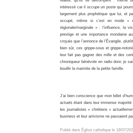
réalité, qu’ils se détrompent : même 
intéressé car il occupe un poste qui pourra
largement plus prophétique que lui, et pa
occupé, même si c’est en mode « e
régionale/marginale » : l’influence, la vi
prestige et une importance mondaine autr
croyais que l’annonce de l’Évangile, plutôt
bien sûr, ces grippe-sous et grippe-notori
leur fait pas gagner des mille et des cent
chroniqueur bénévole en radio donc je sa
bouillir la marmite de la petite famille.
J’ai bien conscience que mon billet d’hum
actuels étant dans leur immense majorité t
les journalistes « chrétiens » actuellem
business et leur arrivisme ne passaient pas
Publié dans
Église catholique
le
19/07/20