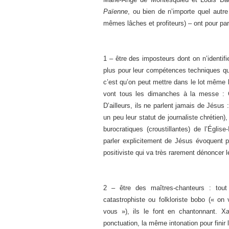
Païenne
, ou bien de n’importe quel autre
mêmes lâches et profiteurs) – ont pour part
1 – être des imposteurs dont on n’identifi
plus pour leur compétences techniques que 
c’est qu’on peut mettre dans le lot même l
vont tous les dimanches à la messe : C.V
D’ailleurs, ils ne parlent jamais de Jésus :
un peu leur statut de journaliste chrétien)
burocratiques (croustillantes) de l’Église
parler explicitement de Jésus évoquent 
positiviste qui va très rarement dénoncer
2 – être des maîtres-chanteurs : tout 
catastrophiste ou folkloriste bobo (« on 
vous »), ils le font en chantonnant. Xavi
ponctuation, la même intonation pour finir