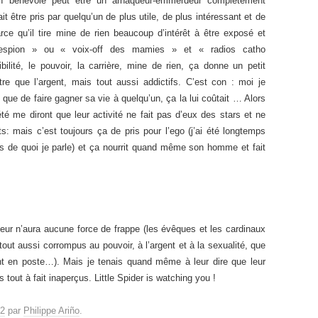
un bénévole peut être un arnaqueur-emmerdeur complètement
it être pris par quelqu’un de plus utile, de plus intéressant et de
rce qu’il tire mine de rien beaucoup d’intérêt à être exposé et
spion » ou « voix-off des mamies » et « radios catho
sibilité, le pouvoir, la carrière, mine de rien, ça donne un petit
e que l’argent, mais tout aussi addictifs. C’est con : moi je
 que de faire gagner sa vie à quelqu’un, ça la lui coûtait … Alors
été me diront que leur activité ne fait pas d’eux des stars et ne
s: mais c’est toujours ça de pris pour l’ego (j’ai été longtemps
is de quoi je parle) et ça nourrit quand même son homme et fait
eur n’aura aucune force de frappe (les évêques et les cardinaux
out aussi corrompus au pouvoir, à l’argent et à la sexualité, que
ent en poste…). Mais je tenais quand même à leur dire que leur
 tout à fait inaperçus. Little Spider is watching you !
22
par
Philippe Ariño
.