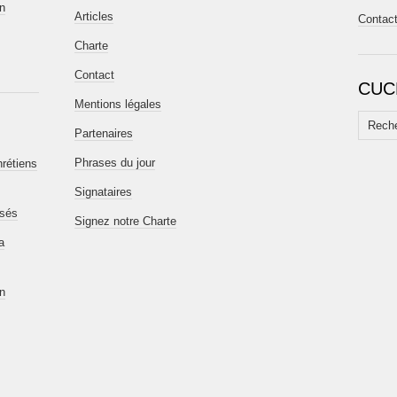
en
Articles
Contac
Charte
Contact
CUC
Mentions légales
Recherc
Partenaires
Phrases du jour
hrétiens
Signataires
isés
Signez notre Charte
a
en