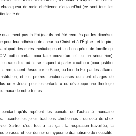
 chroniqueur de radio chrétienne d’aujourd’hui (ce sont tous les
icularité de :
e quasiment pas la Foi (car ils ont été recrutés par les diocèses
pour leur adhésion de coeur au Christ et à l’Église : et le pire,
a plupart des curés médiatiques et les bons pères de famille qui
. catho parfait pour faire couverture et illusion séductrice).
 les rares fois où ils se risquent à parler « catho » (pour justifier
, ils remplacent Jésus par le Pape, ou bien la Foi par les affaires
-Institution; et les prêtres fonctionnarisés qui sont chargés de
plus un « Jésus pour les enfants » ou développe une théologie
 les maux de notre temps.
pendant qu’ils répètent les poncifs de l’actualité mondaine
va raconter les jolies traditions chrétiennes : du côté de chez
er Sartre, c’est tout à fait ça : la respiration travaillée, la
 les phrases et leur donner un hypocrite dramatisme de neutralité.