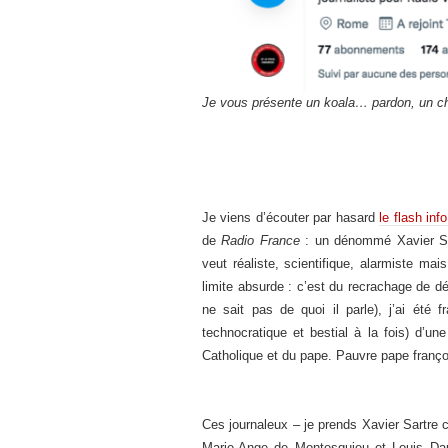
Je vous présente un koala… pardon, un ch
Je viens d’écouter par hasard
le flash inf
de
Radio France
: un dénommé Xavier Sart
veut réaliste, scientifique, alarmiste mais
limite absurde : c’est du recrachage de 
ne sait pas de quoi il parle), j’ai été f
technocratique et bestial à la fois) d’u
Catholique et du pape. Pauvre pape françoi
Ces journaleux – je prends Xavier Sartre c
Marie-Ange de Montesquieu et Louis Da