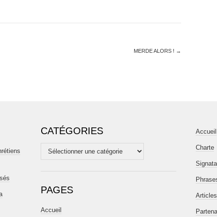
MERDE ALORS !
→
CATÉGORIES
Accueil
Charte
Catégories
hrétiens
Signata
isés
Phrases
PAGES
a
Articles
Accueil
Partena