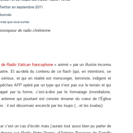
roniqueur de radio chrétienne
o de
Radio Vatican
francophone
« animé » par un illustre inconnu
re. Et au-delà du contenu de ce flash (qui, en intentions, se
 sérieux, et qui en réalité est mensonger, terroriste, indigent et
dépêches
AFP
opéré par un type qui n’est pas sur le terrain et qui
rappé par la forme, c’est-à-dire par le formatage (mondialiste,
ne antenne qui pourtant est censée émaner du coeur de l’Église
s : il est désormais encerclé par les loups (…et les koalas).
ar c’est un cas d’école mais j’aurais tout aussi bien pu parler de
ufresne sur
Radio Notre-Drame
, d’Antoine Pasquier de
Famille