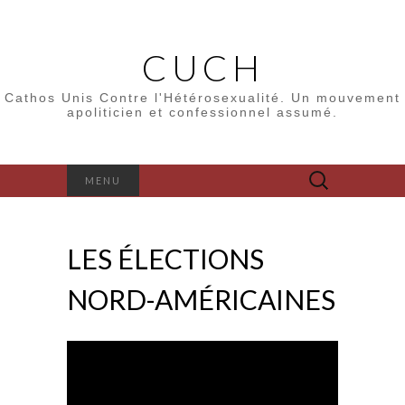
CUCH
Cathos Unis Contre l'Hétérosexualité. Un mouvement
apoliticien et confessionnel assumé.
Rechercher :
MENU
LES ÉLECTIONS
NORD-AMÉRICAINES