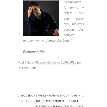
“N’employez
le terme «
hétéro » que
pour parler
des mauvais
aspects des
couples
femme-homme. Jamais des bons.”
Philippe Ariño
Publié dans
Phrases du jour
le
10/09/2013
par
Philippe Ariño
.
←
N’OUBLIONS PAS LE « MARIAGE POUR TOUS » : IL
DOIT RESTER NOTRE POINT NON-NÉGOCIABLE
LE JOUR OÙ L’HUMANITÉ AURA CAPTÉ…
→