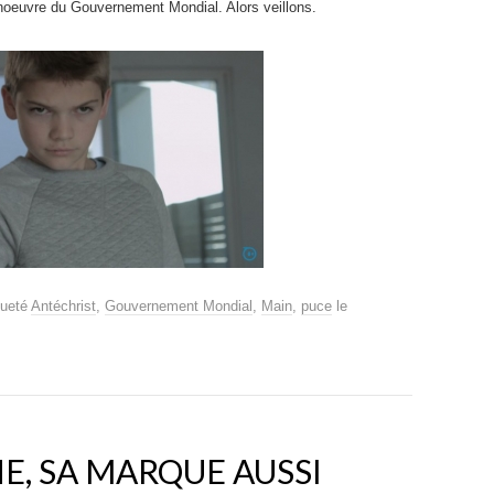
euvre du Gouvernement Mondial. Alors veillons.
queté
Antéchrist
,
Gouvernement Mondial
,
Main
,
puce
le
HE, SA MARQUE AUSSI