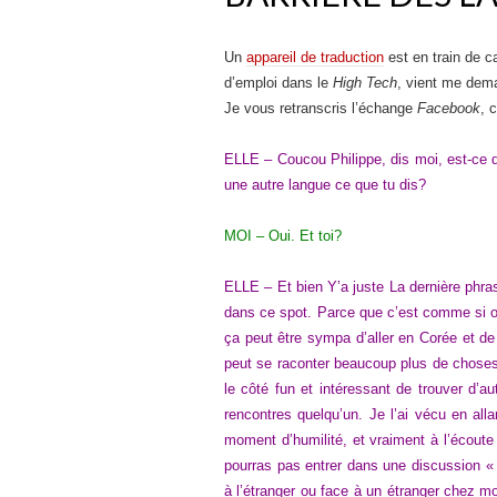
Un
appareil de traduction
est en train de c
d’emploi dans le
High Tech
, vient me dema
Je vous retranscris l’échange
Facebook
, 
ELLE – Coucou Philippe, dis moi, est-ce qu
une autre langue ce que tu dis?
MOI – Oui. Et toi?
ELLE – Et bien Y’a juste La dernière phras
dans ce spot. Parce que c’est comme si on 
ça peut être sympa d’aller en Corée et de 
peut se raconter beaucoup plus de choses.
le côté fun et intéressant de trouver d
rencontres quelqu’un. Je l’ai vécu en all
moment d’humilité, et vraiment à l’écoute 
pourras pas entrer dans une discussion «
à l’étranger ou face à un étranger chez mo