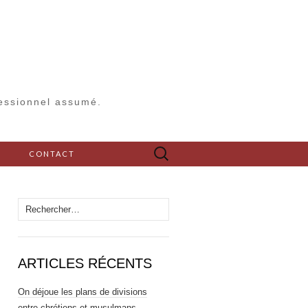
fessionnel assumé.
Rechercher :
S
CONTACT
Rechercher :
ARTICLES RÉCENTS
On déjoue les plans de divisions
entre chrétiens et musulmans