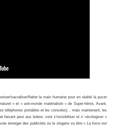
niser/sacraliser/flatter la main humaine pour en réalité la pucer
 naturel » et « anti-monde matérialiste » de Super-héros. Avant,
es téléphones portables et les consoles)… mais maintenant, les
 faisant peur aux bobos, vont s’invisibiliser et s' »écologiser »
on voie émerger des publicités où le slogans va être «
La force est