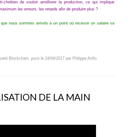
-chrétien de vouloir améliorer la production, ce qui implique
u maximum les erreurs, les retards afin de produire plus ?
 que nous sommes arrivés à un point où recevoir un salaire va
queté
Blockchain
,
puce
le
24/04/2017
par
Philippe Ariño
.
LISATION DE LA MAIN