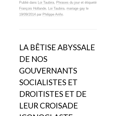
Publié dans
Loi Taubira
,
Phrases du jour
et étiqueté
François Hollande
,
Loi Taubira
,
mariage gay
le
19/09/2014
par
Philippe Ariño
.
LA BÊTISE ABYSSALE
DE NOS
GOUVERNANTS
SOCIALISTES ET
DROITISTES ET DE
LEUR CROISADE