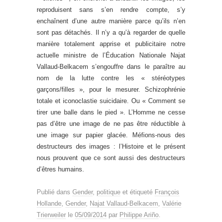
reproduisent sans s’en rendre compte, s’y
enchaînent d’une autre manière parce qu’ils n’en
sont pas détachés. Il n’y a qu’à regarder de quelle
manière totalement apprise et publicitaire notre
actuelle ministre de l’Éducation Nationale Najat
Vallaud-Belkacem s’engouffre dans le paraître au
nom de la lutte contre les « stéréotypes
garçons/filles », pour le mesurer. Schizophrénie
totale et iconoclastie suicidaire. Ou « Comment se
tirer une balle dans le pied ». L’Homme ne cesse
pas d’être une image de ne pas être réductible à
une image sur papier glacée. Méfions-nous des
destructeurs des images : l’Histoire et le présent
nous prouvent que ce sont aussi des destructeurs
d’êtres humains.
Publié dans
Gender
,
politique
et étiqueté
François
Hollande
,
Gender
,
Najat Vallaud-Belkacem
,
Valérie
Trierweiler
le
05/09/2014
par
Philippe Ariño
.