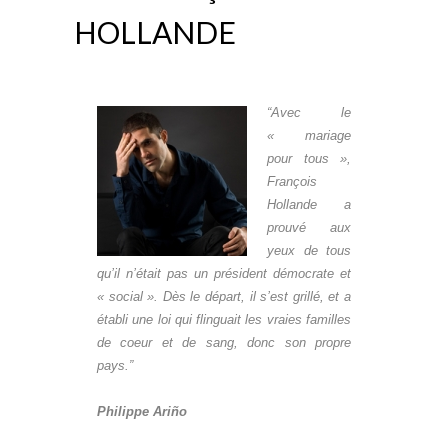
HOLLANDE
“Avec le
« mariage
pour tous »,
François
Hollande a
prouvé aux
yeux de tous
qu’il n’était pas un président démocrate et
« social ». Dès le départ, il s’est grillé, et a
établi une loi qui flinguait les vraies familles
de coeur et de sang, donc son propre
pays.”
Philippe Ariño