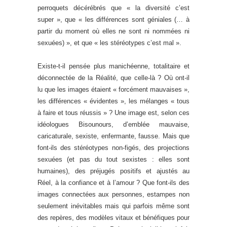
perroquets décérébrés que « la diversité c’est
super », que « les différences sont géniales (… à
partir du moment où elles ne sont ni nommées ni
sexuées) », et que « les stéréotypes c’est mal ».
Existe-t-il pensée plus manichéenne, totalitaire et
déconnectée de la Réalité, que celle-là ? Où ont-il
lu que les images étaient « forcément mauvaises »,
les différences « évidentes », les mélanges « tous
à faire et tous réussis » ? Une image est, selon ces
idéologues Bisounours, d’emblée mauvaise,
caricaturale, sexiste, enfermante, fausse. Mais que
font-ils des stéréotypes non-figés, des projections
sexuées (et pas du tout sexistes : elles sont
humaines), des préjugés positifs et ajustés au
Réel, à la confiance et à l’amour ? Que font-ils des
images connectées aux personnes, estampes non
seulement inévitables mais qui parfois même sont
des repères, des modèles vitaux et bénéfiques pour