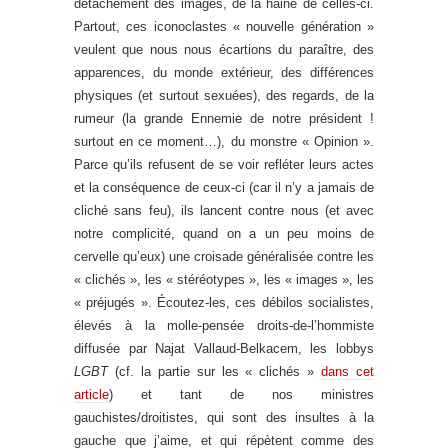
détachement des images, de la haine de celles-ci.
Partout, ces iconoclastes « nouvelle génération »
veulent que nous nous écartions du paraître, des
apparences, du monde extérieur, des différences
physiques (et surtout sexuées), des regards, de la
rumeur (la grande Ennemie de notre président !
surtout en ce moment…), du monstre « Opinion ».
Parce qu’ils refusent de se voir refléter leurs actes
et la conséquence de ceux-ci (car il n’y a jamais de
cliché sans feu), ils lancent contre nous (et avec
notre complicité, quand on a un peu moins de
cervelle qu’eux) une croisade généralisée contre les
« clichés », les « stéréotypes », les « images », les
« préjugés ». Écoutez-les, ces débilos socialistes,
élevés à la molle-pensée droits-de-l’hommiste
diffusée par Najat Vallaud-Belkacem, les lobbys
LGBT
(cf. la partie sur les « clichés »
dans cet
article
) et tant de nos ministres
gauchistes/droitistes, qui sont des insultes à la
gauche que j’aime, et qui répètent comme des